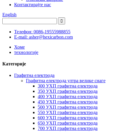
Контактирајте нас
English
Телефон: 0086-19555988855
E-mail: asher@hexicarbon.com
Хоме
технологије
Категорије
Графитна електрода
Графитна електрода ултра велике снаге
300 УХП графитна електрода
350 УХП графитна електрода
400 УХП графитна електрода
450 УХП графитна електрода
500 УХП графитна електрода
550 УХП графитна електрода
600 УХП графитна електрода
650 УХП графитна електрода
700 УХП графитна електрода