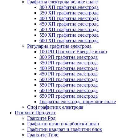
Графитна електрода велике снаге
300 ХП графитна електрода
350 ХП графитна електрода
400 ХП графитна електрода
450 ХП графитна електрода
500 ХП графитна електрода
550 ХП графитна електрода
600 ХП графитна електрода
Регуларна графитна електрода
100 РП Грапхите Елецт је возио
300 РП графитна електрода
350 РП графитна електрода
400 РП графитна електрода
450 РП графитна електрода
500 РП графитна електрода
550 РП графитна електрода
600 РП графитна електрода
650 РП графитна електрода
Графитна електрода нормалне снаге
Спој графитних електрода
Грапхите Продуцтс
Грапхите Род
Графитни штап и карбонски штап
Графитни квадрат и графитни блок
Грапхите Тиле