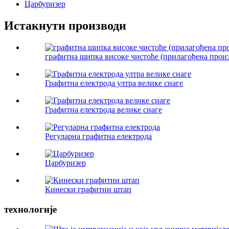
Царбуризер
Истакнути производи
графитна шипка високе чистоће (прилагођена прои
Графитна електрода ултра велике снаге
Графитна електрода велике снаге
Регуларна графитна електрода
Царбуризер
Кинески графитни штап
технологије