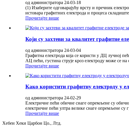
од администратора 24-03-18
(1) Изаберите одговарајућу врсту и пречник електр
истовара графитних електрода и процеса складиштења
Прочитајте више
Који су захтеви за квалитет графитне ел
од администратора 24-03-04
Графитна електрода која се користи у ДЦ лучној пећ
АЦ пећи, густина струје кроз електроду може се на 
Прочитајте више
Како користити графитну електроду у е
од администратора 24-02-29
Електричне пећи обичне снаге опремљене су обични
електричне пећи ултра велике снаге опремљене су г
Прочитајте више
Хебеи Хеки Царбон Цо., Лтд.