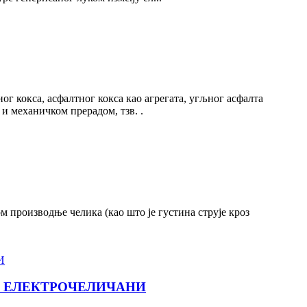
г кокса, асфалтног кокса као агрегата, угљног асфалта
 механичком прерадом, тзв. .
м производње челика (као што је густина струје кроз
У ЕЛЕКТРОЧЕЛИЧАНИ