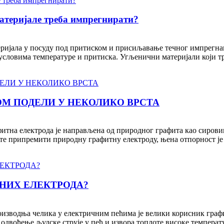
материјале треба импрегнирати?
ијала у посуду под притиском и присиљавање течног импрегнан
условима температуре и притиска. Угљенични материјали који тре
ОМ ПОДЕЛИ У НЕКОЛИКО ВРСТА
фитна електрода је направљена од природног графита као сирови
е припремити природну графитну електроду, њена отпорност је р
ТНИХ ЕЛЕКТРОДА?
роизводња челика у електричним пећима је велики корисник гра
двођење људске струје у пећ и извора топлоте високе температу