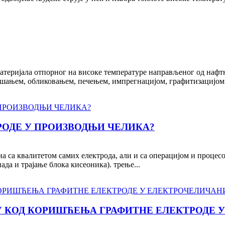
атеријала отпорног на високе температуре направљеног од нафтно
шањем, обликовањем, печењем, импрегнацијом, графитизацијом и
РОДЕ У ПРОИЗВОДЊИ ЧЕЛИКА?
 са квалитетом самих електрода, али и са операцијом и процесо
ада и трајање блока кисеоника). трење...
У КОД КОРИШЋЕЊА ГРАФИТНЕ ЕЛЕКТРОДЕ 