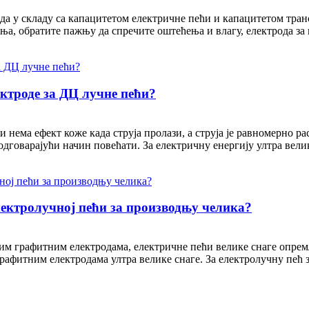
ода у складу са капацитетом електричне пећи и капацитетом тра
, обратите пажњу да спречите оштећења и влагу, електрода за вл
ектроде за ДЦ лучне пећи?
и нема ефект коже када струја пролази, а струја је равномерно р
одговарајући начин повећати. За електричну енергију ултра велик
лектролучној пећи за производњу челика?
м графитним електродама, електричне пећи велике снаге опремљ
рафитним електродама ултра велике снаге. За електролучну пећ 