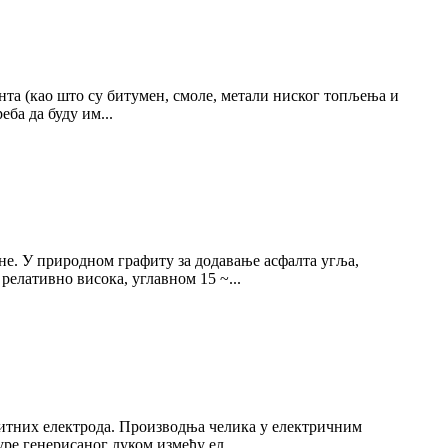
та (као што су битумен, смоле, метали ниског топљења и
ба да буду им...
не. У природном графиту за додавање асфалта угља,
елативно висока, углавном 15 ~...
фитних електрода. Производња челика у електричним
ре генерисаног луком између ел...