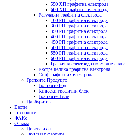
550 ХП графитна електрода
600 ХП графитна електрода
Регуларна графитна електрода
100 РП графитна електрода
300 РП графитна електрода
350 РП графитна електрода
400 РП графитна електрода
450 РП графитна електрода
500 РП графитна електрода
550 РП графитна електрода
600 РП графитна електрода
Графитна електрода нормалне снаге
Екстра велика графитна електрода
Спој графитних електрода
Грапхите Продуцтс
Грапхите Род
Кинески графитни блок
Грапхите Тиле
Царбуризер
Вести
Технологија
ФАКс
О нама
Цертификат
Обилазак фабрике