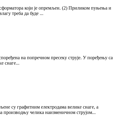
нсформатора који је опремљен. (2) Приликом пуњења и
агу треба да буде ...
аспоређена на попречном пресеку струје. У поређењу са
е снаге...
ене су графитним електродама велике снаге, а
за производњу челика наизменичном струјом...