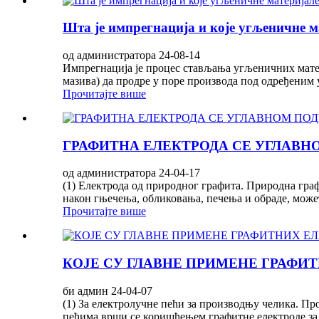
Шта је импрегнација и које угљеничне 
од администратора 24-08-14
Импрегнација је процес стављања угљеничних матер
мазива) да продре у поре производа под одређеним 
Прочитајте више
ГРАФИТНА ЕЛЕКТРОДА СЕ УГЛАВН
од администратора 24-04-17
(1) Електрода од природног графита. Природна гра
након гњечења, обликовања, печења и обраде, может
Прочитајте више
КОЈЕ СУ ГЛАВНЕ ПРИМЕНЕ ГРАФИ
би админ 24-04-07
(1) За електролучне пећи за производњу челика. П
пећима врши се коришћењем графитне електроде за о