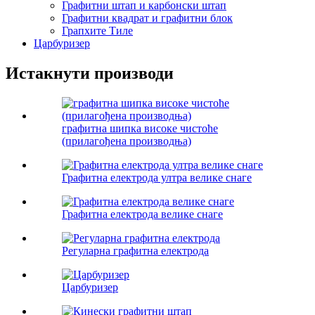
Графитни штап и карбонски штап
Графитни квадрат и графитни блок
Грапхите Тиле
Царбуризер
Истакнути производи
графитна шипка високе чистоће
(прилагођена производња)
Графитна електрода ултра велике снаге
Графитна електрода велике снаге
Регуларна графитна електрода
Царбуризер