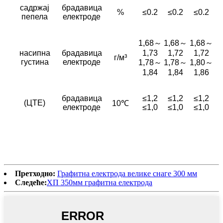
садржај
брадавица
%
≤0.2
≤0.2
≤0.2
пепела
електроде
1,68～
1,68～
1,68～
насипна
брадавица
1,73
1,72
1,72
г/м³
густина
електроде
1,78～
1,78～
1,80～
1,84
1,84
1,86
брадавица
≤1,2
≤1,2
≤1,2
(ЦТЕ)
10℃
електроде
≤1,0
≤1,0
≤1,0
Претходно:
Графитна електрода велике снаге 300 мм
Следеће:
ХП 350мм графитна електрода