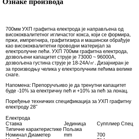
Ознаке производа
700мм УХП графитна електрода је направљена од
висококвалитетног игличастог кокса, који се формира,
пржи, импрегнира, графитизира и машински обрађује
као висококвалитетни проводни материјал за
електролучне пећи. УХП 700мм графитна електрода,
дозвољени капацитет струје је 73000 ~ 96000А,
дозвољена густина струје је 18-24А/㎡. Дизајниран је
за производњу челика у електролучним пећима велике
снаге.
Напомена: Препоручљиво је да тренутни капацитет
буде -10% за електричну пећ и +10% за пећ за лонац.
Поређење техничких спецификација за УХП графитну
електроду 28"
Електрода
Ставка
Јединица
Супплиер Спец
Типичне карактеристике Пољака
Номинал Диаметер
mm
700