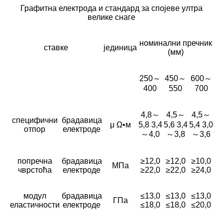
Графитна електрода и стандард за спојеве ултра
велике снаге
номинални пречник
ставке
јединица
(мм)
250～
450～
600～
400
550
700
4,8～
4,5～
4,5～
специфични
брадавица
μ Ω•м
5,8 3,4
5,6 3,4
5,4 3,0
отпор
електроде
～4,0
～3,8
～3,6
попречна
брадавица
≥12,0
≥12,0
≥10,0
МПа
чврстоћа
електроде
≥22,0
≥22,0
≥24,0
модул
брадавица
≤13,0
≤13,0
≤13,0
ГПа
еластичности
електроде
≤18,0
≤18,0
≤20,0