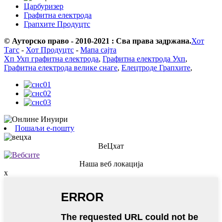
Царбуризер
Графитна електрода
Грапхите Продуцтс
© Ауторско право - 2010-2021 : Сва права задржана.
Хот
Тагс
-
Хот Продуцтс
-
Мапа сајта
Хп Ухп графитна електрода
,
Графитна електрода Ухп
,
Графитна електрода велике снаге
,
Елецтроде Грапхите
,
Пошаљи е-пошту
ВеЦхат
Наша веб локација
x