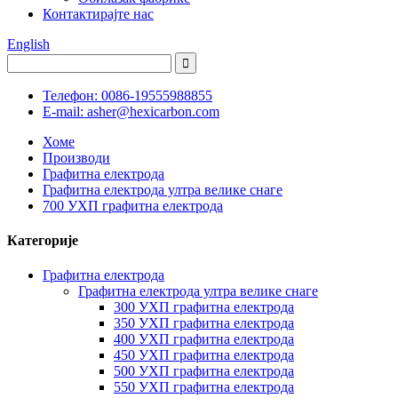
Контактирајте нас
English
Телефон: 0086-19555988855
E-mail: asher@hexicarbon.com
Хоме
Производи
Графитна електрода
Графитна електрода ултра велике снаге
700 УХП графитна електрода
Категорије
Графитна електрода
Графитна електрода ултра велике снаге
300 УХП графитна електрода
350 УХП графитна електрода
400 УХП графитна електрода
450 УХП графитна електрода
500 УХП графитна електрода
550 УХП графитна електрода