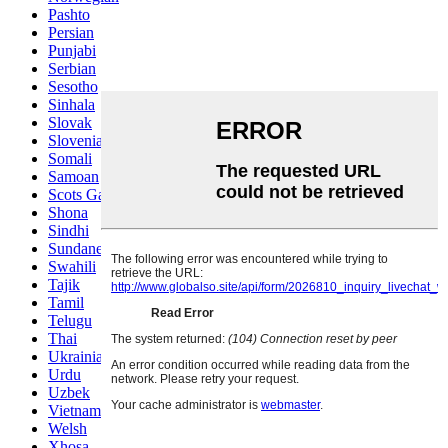
Pashto
Persian
Punjabi
Serbian
Sesotho
Sinhala
Slovak
Slovenian
Somali
Samoan
Scots Gaelic
Shona
Sindhi
Sundanese
Swahili
Tajik
Tamil
Telugu
Thai
Ukrainian
Urdu
Uzbek
Vietnamese
Welsh
Xhosa