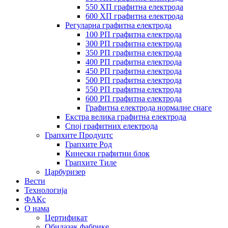
550 ХП графитна електрода
600 ХП графитна електрода
Регуларна графитна електрода
100 РП графитна електрода
300 РП графитна електрода
350 РП графитна електрода
400 РП графитна електрода
450 РП графитна електрода
500 РП графитна електрода
550 РП графитна електрода
600 РП графитна електрода
Графитна електрода нормалне снаге
Екстра велика графитна електрода
Спој графитних електрода
Грапхите Продуцтс
Грапхите Род
Кинески графитни блок
Грапхите Тиле
Царбуризер
Вести
Технологија
ФАКс
О нама
Цертификат
Обилазак фабрике