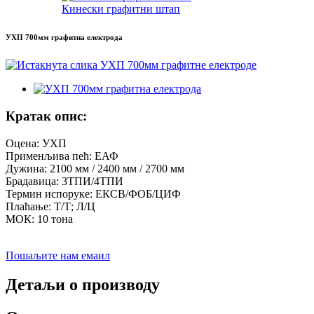
Кинески графитни штап
УХП 700мм графитна електрода
Кратак опис:
Оцена: УХП
Применљива пећ: ЕАФ
Дужина: 2100 мм / 2400 мм / 2700 мм
Брадавица: 3ТПИ/4ТПИ
Термин испоруке: ЕКСВ/ФОБ/ЦИФ
Плаћање: Т/Т; Л/Ц
МОК: 10 тона
Пошаљите нам емаил
Детаљи о производу