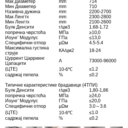
Мак Диаметер
mm
714
Мин Диаметер
mm
710
Називна дужина
mm
2200-2700
Мак Ленгтх
mm
2300-2800
Мин Ленгтх
mm
2100-2600
Булк Денсити
г/цм3
1.68-1.72
попречна чврстоћа
МПа
≥10,0
Иоунг' Модулус
ГПа
≤13,0
Специфични отпор
µΩм
4.5-5.4
Максимална густина
КА/цм2
18-24
струје
Цуррент Царриинг
A
73000-96000
Цапацити
(ЦТЕ)
≤1.2
10-6℃
садржај пепела
%
≤0.2
Типичне карактеристике брадавице (4ТПИ)
Булк Денсити
г/цм3
1,80-1,86
попречна чврстоћа
МПа
≥24,0
Иоунг' Модулус
ГПа
≤20,0
Специфични отпор
µΩм
3.0～3.6
(ЦТЕ)
≤1.0
10-6℃
садржај пепела
%
≤0.2