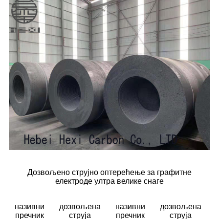
Дозвољено струјно оптерећење за графитне
електроде ултра велике снаге
називни
дозвољена
називни
дозвољена
пречник
струја
пречник
струја