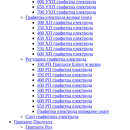
600 УХП графитна електрода
650 УХП графитна електрода
700 УХП графитна електрода
Графитна електрода велике снаге
300 ХП графитна електрода
350 ХП графитна електрода
400 ХП графитна електрода
450 ХП графитна електрода
500 ХП графитна електрода
550 ХП графитна електрода
600 ХП графитна електрода
Регуларна графитна електрода
100 РП Грапхите Елецт је возио
300 РП графитна електрода
350 РП графитна електрода
400 РП графитна електрода
450 РП графитна електрода
500 РП графитна електрода
550 РП графитна електрода
600 РП графитна електрода
650 РП графитна електрода
Графитна електрода нормалне снаге
Спој графитних електрода
Грапхите Продуцтс
Грапхите Род