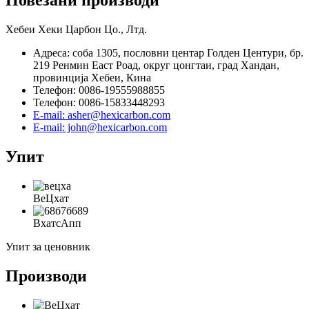
Повезани производи
Хебеи Хеки Царбон Цо., Лтд.
Адреса: соба 1305, пословни центар Голден Центури, бр.
219 Ренмин Еаст Роад, округ цонгтаи, град Хандан,
провинција Хебеи, Кина
Телефон: 0086-19555988855
Телефон: 0086-15833448293
E-mail: asher@hexicarbon.com
E-mail: john@hexicarbon.com
Упит
ВеЦхат
ВхатсАпп
Упит за ценовник
Производи