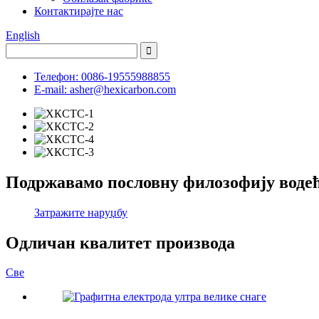
Контактирајте нас
English
Телефон: 0086-19555988855
E-mail: asher@hexicarbon.com
Подржавамо пословну филозофију водеће
Затражите наруџбу
Одличан квалитет производа
Све