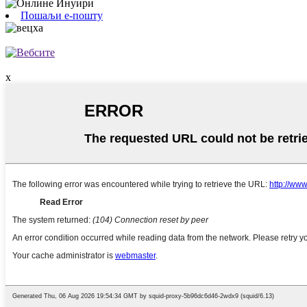
Пошаљи е-пошту
x