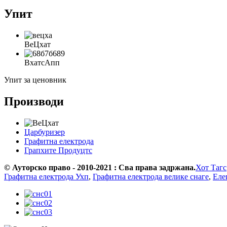
Упит
ВеЦхат
ВхатсАпп
Упит за ценовник
Производи
Царбуризер
Графитна електрода
Грапхите Продуцтс
© Ауторско право - 2010-2021 : Сва права задржана.
Хот Тагс
Графитна електрода Ухп
,
Графитна електрода велике снаге
,
Еле