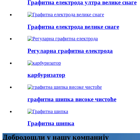
Графитна електрода ултра велике снаге
Графитна електрода велике снаге
Регуларна графитна електрода
карбуризатор
графитна шипка високе чистоће
Графитна шипка
Добродошли у нашу компанију