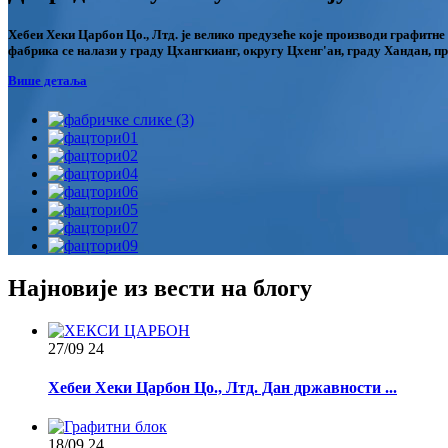
Хебеи Хеки Царбон Цо., Лтд. је велико предузеће које производи графитне
фабрика се налази у граду Цхангкианг, округу Цхенг'ан, граду Хандан, п
Више детаља
Најновије из вести на блогу
27/09
24
Хебеи Хеки Царбон Цо., Лтд. Дан државности ...
18/09
24