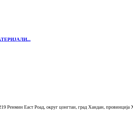
ЕРИЈАЛИ...
 219 Ренмин Еаст Роад, округ цонгтаи, град Хандан, провинција 