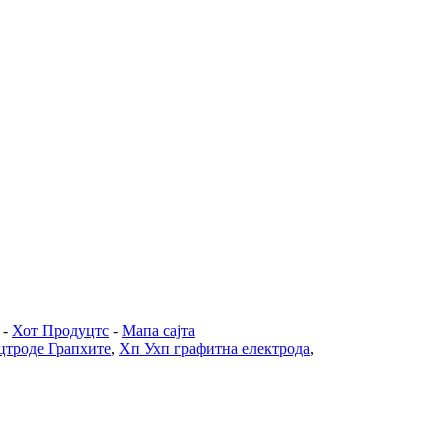
-
Хот Продуцтс
-
Мапа сајта
цтроде Грапхите
,
Хп Ухп графитна електрода
,