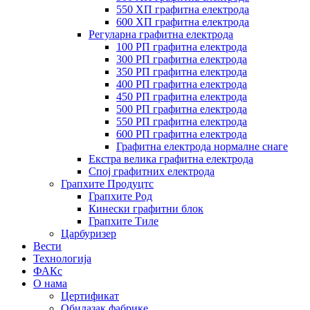
550 ХП графитна електрода
600 ХП графитна електрода
Регуларна графитна електрода
100 РП графитна електрода
300 РП графитна електрода
350 РП графитна електрода
400 РП графитна електрода
450 РП графитна електрода
500 РП графитна електрода
550 РП графитна електрода
600 РП графитна електрода
Графитна електрода нормалне снаге
Екстра велика графитна електрода
Спој графитних електрода
Грапхите Продуцтс
Грапхите Род
Кинески графитни блок
Грапхите Тиле
Царбуризер
Вести
Технологија
ФАКс
О нама
Цертификат
Обилазак фабрике