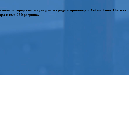
оналном историјском и културном граду у провинцији Хебеи, Кина. Његова
ара и има 280 радника.