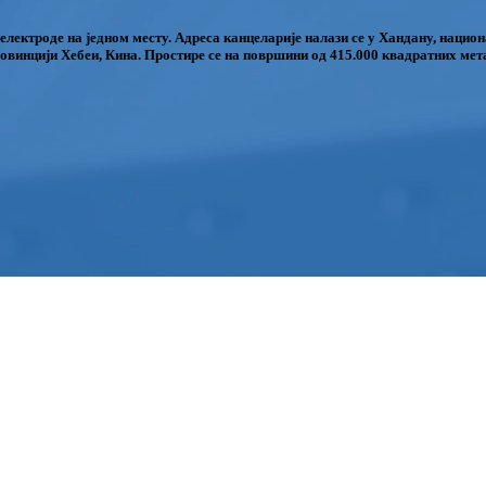
 електроде на једном месту. Адреса канцеларије налази се у Хандану, наци
ровинцији Хебеи, Кина. Простире се на површини од 415.000 квадратних мет