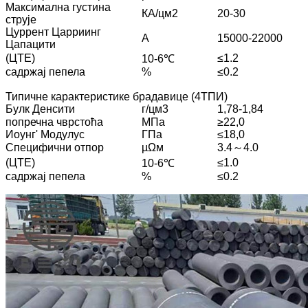
Максимална густина
КА/цм2
20-30
струје
Цуррент Царриинг
A
15000-22000
Цапацити
(ЦТЕ)
≤1.2
10-6℃
садржај пепела
%
≤0.2
Типичне карактеристике брадавице (4ТПИ)
Булк Денсити
г/цм3
1,78-1,84
попречна чврстоћа
МПа
≥22,0
Иоунг' Модулус
ГПа
≤18,0
Специфични отпор
µΩм
3.4～4.0
(ЦТЕ)
≤1.0
10-6℃
садржај пепела
%
≤0.2