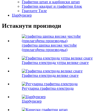
Графитни штап и карбонски штап
Графитни квадрат и графитни блок
Грапхите Тиле
Царбуризер
Истакнути производи
графитна шипка високе чистоће
(прилагођена производња)
Графитна електрода ултра велике снаге
Графитна електрода велике снаге
Регуларна графитна електрода
Царбуризер