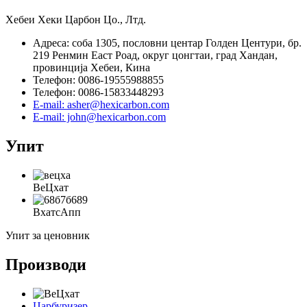
Хебеи Хеки Царбон Цо., Лтд.
Адреса: соба 1305, пословни центар Голден Центури, бр.
219 Ренмин Еаст Роад, округ цонгтаи, град Хандан,
провинција Хебеи, Кина
Телефон: 0086-19555988855
Телефон: 0086-15833448293
E-mail: asher@hexicarbon.com
E-mail: john@hexicarbon.com
Упит
ВеЦхат
ВхатсАпп
Упит за ценовник
Производи
Царбуризер