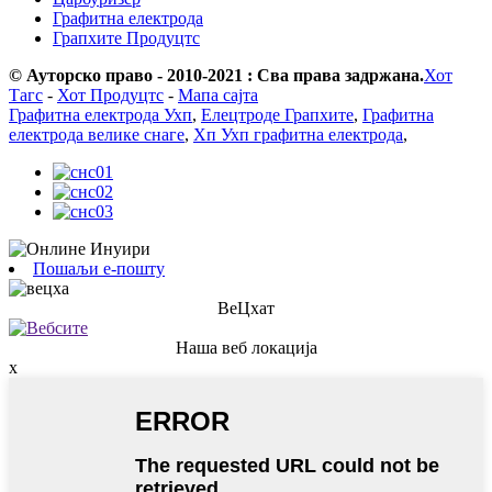
Графитна електрода
Грапхите Продуцтс
© Ауторско право - 2010-2021 : Сва права задржана.
Хот
Тагс
-
Хот Продуцтс
-
Мапа сајта
Графитна електрода Ухп
,
Елецтроде Грапхите
,
Графитна
електрода велике снаге
,
Хп Ухп графитна електрода
,
Пошаљи е-пошту
ВеЦхат
Наша веб локација
x