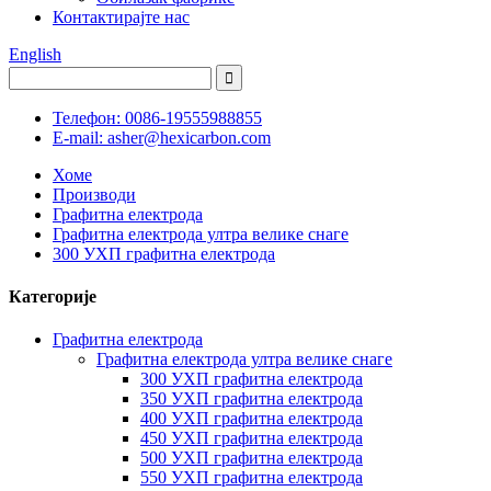
Контактирајте нас
English
Телефон: 0086-19555988855
E-mail: asher@hexicarbon.com
Хоме
Производи
Графитна електрода
Графитна електрода ултра велике снаге
300 УХП графитна електрода
Категорије
Графитна електрода
Графитна електрода ултра велике снаге
300 УХП графитна електрода
350 УХП графитна електрода
400 УХП графитна електрода
450 УХП графитна електрода
500 УХП графитна електрода
550 УХП графитна електрода