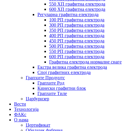
550 ХП графитна електрода
600 ХП графитна електрода
Регуларна графитна електрода
100 РП графитна електрода
300 РП графитна електрода
350 РП графитна електрода
400 РП графитна електрода
450 РП графитна електрода
500 РП графитна електрода
550 РП графитна електрода
600 РП графитна електрода
Графитна електрода нормалне снаге
Екстра велика графитна електрода
Спој графитних електрода
Грапхите Продуцтс
Грапхите Род
Кинески графитни блок
Грапхите Тиле
Царбуризер
Вести
Технологија
ФАКс
О нама
Цертификат
Обилазак фабрике