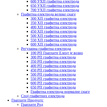
600 УХП графитна електрода
650 УХП графитна електрода
700 УХП графитна електрода
Графитна електрода велике снаге
300 ХП графитна електрода
350 ХП графитна електрода
400 ХП графитна електрода
450 ХП графитна електрода
500 ХП графитна електрода
550 ХП графитна електрода
600 ХП графитна електрода
Регуларна графитна електрода
100 РП Грапхите Елецт је возио
300 РП графитна електрода
350 РП графитна електрода
400 РП графитна електрода
450 РП графитна електрода
500 РП графитна електрода
550 РП графитна електрода
600 РП графитна електрода
650 РП графитна електрода
Графитна електрода нормалне снаге
Спој графитних електрода
Грапхите Продуцтс
Грапхите Род