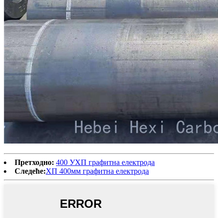
Претходно:
400 УХП графитна електрода
Следеће:
ХП 400мм графитна електрода