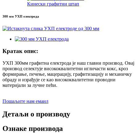
Кинески графитни штап
300 мм УХП електрода
Кратак опис:
УХП 300мм графитна електрода је наш главни производ. Овај
производ селектује висококвалитетни игличасти кокс, кроз
формирање, печење, мацерацију, графитизацију и механичку
обраду и израђује се као висококвалитетни проводни
материјали за лучне пећи.
Пошаљите нам емаил
Детаљи о производу
Ознаке производа