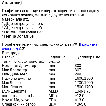
Апликација
Графитне електроде се широко користе за производњу
легираних челика, метала и других неметалних
материјала итд.
* ДЦ електролучна пећ.
* АЦ електролучна пећ.
* Потопљена лучна пећ.
* Пећ за лопатице.
Поређење техничких спецификација за УХП
Графитна
електрода
12″
Електрода
Ставка
Јединица
Супплиер Спец
Типичне карактеристике Пољака
Номинал Диаметер
mm
300
Мак Диаметер
mm
307
Мин Диаметер
mm
299
Називна дужина
mm
1600/1800
Мак Ленгтх
mm
1700/1900
Мин Ленгтх
mm
1500/1700
Булк Денсити
г/цм3
1.68-1.73
попречна чврстоћа
МПа
≥12,0
Иоунг' Модулус
ГПа
≤13,0
Специфични отпор
µΩм
4.8-5.8