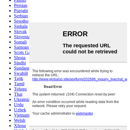
Pashto
Persian
Punjabi
Serbian
Sesotho
Sinhala
Slovak
Slovenian
Somali
Samoan
Scots Gaelic
Shona
Sindhi
Sundanese
Swahili
Tajik
Tamil
Telugu
Thai
Ukrainian
Urdu
Uzbek
Vietnamese
Welsh
Xhosa