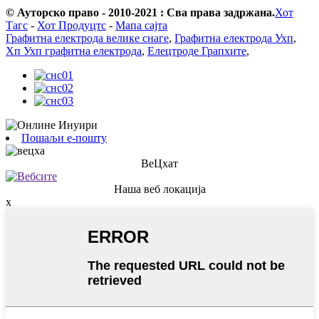
© Ауторско право - 2010-2021 : Сва права задржана.
Хот
Тагс
-
Хот Продуцтс
-
Мапа сајта
Графитна електрода велике снаге
,
Графитна електрода Ухп
,
Хп Ухп графитна електрода
,
Елецтроде Грапхите
,
Пошаљи е-пошту
ВеЦхат
Наша веб локација
x