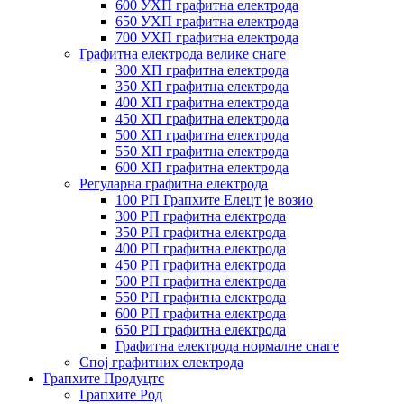
600 УХП графитна електрода
650 УХП графитна електрода
700 УХП графитна електрода
Графитна електрода велике снаге
300 ХП графитна електрода
350 ХП графитна електрода
400 ХП графитна електрода
450 ХП графитна електрода
500 ХП графитна електрода
550 ХП графитна електрода
600 ХП графитна електрода
Регуларна графитна електрода
100 РП Грапхите Елецт је возио
300 РП графитна електрода
350 РП графитна електрода
400 РП графитна електрода
450 РП графитна електрода
500 РП графитна електрода
550 РП графитна електрода
600 РП графитна електрода
650 РП графитна електрода
Графитна електрода нормалне снаге
Спој графитних електрода
Грапхите Продуцтс
Грапхите Род