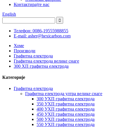
Контактирајте нас
English
Телефон: 0086-19555988855
E-mail: asher@hexicarbon.com
Хоме
Производи
Графитна електрода
Графитна електрода велике снаге
300 ХП графитна електрода
Категорије
Графитна електрода
Графитна електрода ултра велике снаге
300 УХП графитна електрода
350 УХП графитна електрода
400 УХП графитна електрода
450 УХП графитна електрода
500 УХП графитна електрода
550 УХП графитна електрода