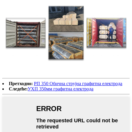
Претходно:
РП 350 Обична струјна графитна електрода
Следеће:
УХП 350мм графитна електрода