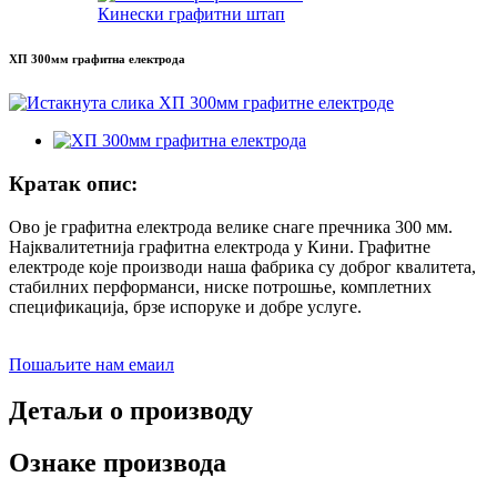
Кинески графитни штап
ХП 300мм графитна електрода
Кратак опис:
Ово је графитна електрода велике снаге пречника 300 мм.
Најквалитетнија графитна електрода у Кини. Графитне
електроде које производи наша фабрика су доброг квалитета,
стабилних перформанси, ниске потрошње, комплетних
спецификација, брзе испоруке и добре услуге.
Пошаљите нам емаил
Детаљи о производу
Ознаке производа