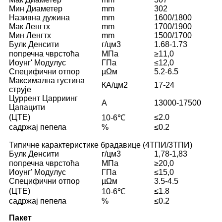
Мин Диаметер
mm
302
Називна дужина
mm
1600/1800
Мак Ленгтх
mm
1700/1900
Мин Ленгтх
mm
1500/1700
Булк Денсити
г/цм3
1.68-1.73
попречна чврстоћа
МПа
≥11,0
Иоунг' Модулус
ГПа
≤12,0
Специфични отпор
µΩм
5.2-6.5
Максимална густина
КА/цм2
17-24
струје
Цуррент Царриинг
A
13000-17500
Цапацити
(ЦТЕ)
≤2.0
10-6℃
садржај пепела
%
≤0.2
Типичне карактеристике брадавице (4ТПИ/3ТПИ)
Булк Денсити
г/цм3
1,78-1,83
попречна чврстоћа
МПа
≥20,0
Иоунг' Модулус
ГПа
≤15,0
Специфични отпор
µΩм
3.5-4.5
(ЦТЕ)
≤1.8
10-6℃
садржај пепела
%
≤0.2
Пакет