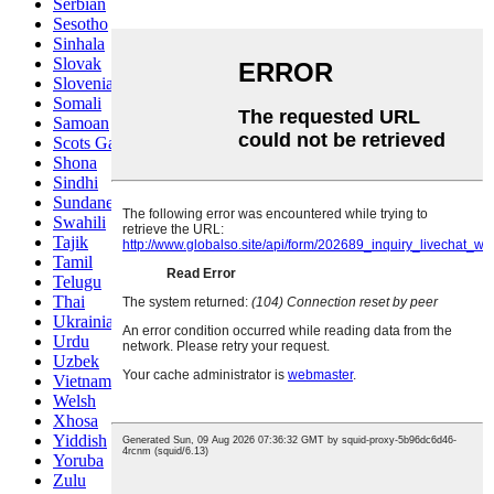
Serbian
Sesotho
Sinhala
Slovak
Slovenian
Somali
Samoan
Scots Gaelic
Shona
Sindhi
Sundanese
Swahili
Tajik
Tamil
Telugu
Thai
Ukrainian
Urdu
Uzbek
Vietnamese
Welsh
Xhosa
Yiddish
Yoruba
Zulu