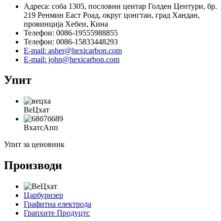
Адреса: соба 1305, пословни центар Голден Центури, бр.
219 Ренмин Еаст Роад, округ цонгтаи, град Хандан,
провинција Хебеи, Кина
Телефон: 0086-19555988855
Телефон: 0086-15833448293
E-mail: asher@hexicarbon.com
E-mail: john@hexicarbon.com
Упит
ВеЦхат
ВхатсАпп
Упит за ценовник
Производи
Царбуризер
Графитна електрода
Грапхите Продуцтс