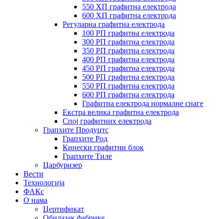
550 ХП графитна електрода
600 ХП графитна електрода
Регуларна графитна електрода
100 РП графитна електрода
300 РП графитна електрода
350 РП графитна електрода
400 РП графитна електрода
450 РП графитна електрода
500 РП графитна електрода
550 РП графитна електрода
600 РП графитна електрода
Графитна електрода нормалне снаге
Екстра велика графитна електрода
Спој графитних електрода
Грапхите Продуцтс
Грапхите Род
Кинески графитни блок
Грапхите Тиле
Царбуризер
Вести
Технологија
ФАКс
О нама
Цертификат
Обилазак фабрике