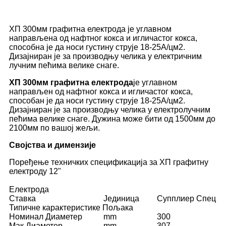
ХП 300мм графитна електрода је углавном
направљена од нафтног кокса и игличастог кокса,
способна је да носи густину струје 18-25А/цм2.
Дизајниран је за производњу челика у електричним
лучним пећима велике снаге.
ХП 300мм графитна електрода
је углавном
направљен од нафтног кокса и игличастог кокса,
способан је да носи густину струје 18-25А/цм2.
Дизајниран је за производњу челика у електролучним
пећима велике снаге. Дужина може бити од 1500мм до
2100мм по вашој жељи.
Својства и димензије
Поређење техничких спецификација за ХП графитну
електроду 12"
Електрода
Ставка
Јединица
Супплиер Спец
Типичне карактеристике Пољака
Номинал Диаметер
mm
300
Мак Диаметер
mm
307