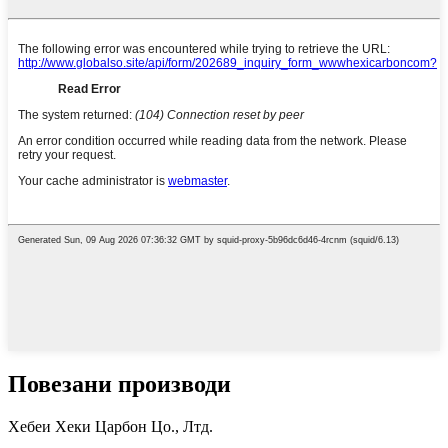
Повезани производи
Хебеи Хеки Царбон Цо., Лтд.