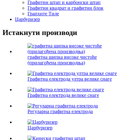
Графитни штап и карбонски штап
Графитни квадрат и графитни блок
Грапхите Тиле
Царбуризер
Истакнути производи
графитна шипка високе чистоће
(прилагођена производња)
Графитна електрода ултра велике снаге
Графитна електрода велике снаге
Регуларна графитна електрода
Царбуризер