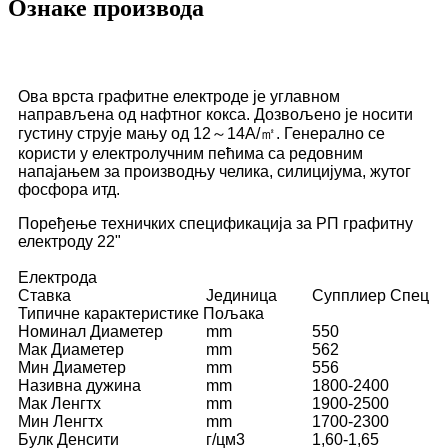
Ознаке производа
Ова врста графитне електроде је углавном
направљена од нафтног кокса. Дозвољено је носити
густину струје мању од 12～14А/㎡. Генерално се
користи у електролучним пећима са редовним
напајањем за производњу челика, силицијума, жутог
фосфора итд.
Поређење техничких спецификација за РП графитну
електроду 22"
Електрода
Ставка
Јединица
Супплиер Спец
Типичне карактеристике Пољака
Номинал Диаметер
mm
550
Мак Диаметер
mm
562
Мин Диаметер
mm
556
Називна дужина
mm
1800-2400
Мак Ленгтх
mm
1900-2500
Мин Ленгтх
mm
1700-2300
Булк Денсити
г/цм3
1,60-1,65