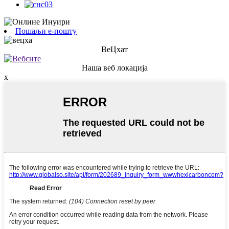
Пошаљи е-пошту
ВеЦхат
Наша веб локација
x