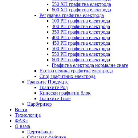
550 ХП графитна електрода
600 ХП графитна електрода
Регуларна графитна електрода
100 РП графитна електрода
300 РП графитна електрода
350 РП графитна електрода
400 РП графитна електрода
450 РП графитна електрода
500 РП графитна електрода
550 РП графитна електрода
600 РП графитна електрода
Графитна електрода нормалне снаге
Екстра велика графитна електрода
Спој графитних електрода
Грапхите Продуцтс
Грапхите Род
Кинески графитни блок
Грапхите Тиле
Царбуризер
Вести
Технологија
ФАКс
О нама
Цертификат
Обилазак фабрике