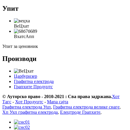
Упит
ВеЦхат
ВхатсАпп
Упит за ценовник
Производи
Царбуризер
Графитна електрода
Грапхите Продуцтс
© Ауторско право - 2010-2021 : Сва права задржана.
Хот
Тагс
-
Хот Продуцтс
-
Мапа сајта
Графитна електрода Ухп
,
Графитна електрода велике снаге
,
Хп Ухп графитна електрода
,
Елецтроде Грапхите
,