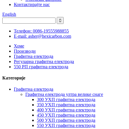
Контактирајте нас
English
Телефон: 0086-19555988855
E-mail: asher@hexicarbon.com
Хоме
Производи
Графитна електрода
Регуларна графитна електрода
550 РП графитна електрода
Категорије
Графитна електрода
Графитна електрода ултра велике снаге
300 УХП графитна електрода
350 УХП графитна електрода
400 УХП графитна електрода
450 УХП графитна електрода
500 УХП графитна електрода
550 УХП графитна електрода