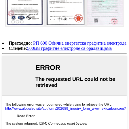
Претходно:
РП 600 Обична енергетска графитна електрода
Следеће:
500мм графитне електроде са брадавицама