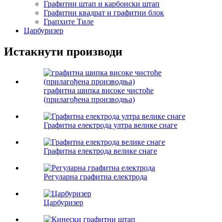
Графитни штап и карбонски штап
Графитни квадрат и графитни блок
Грапхите Тиле
Царбуризер
Истакнути производи
графитна шипка високе чистоће
(прилагођена производња)
Графитна електрода ултра велике снаге
Графитна електрода велике снаге
Регуларна графитна електрода
Царбуризер