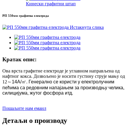
Кинески графитни штап
РП 550мм графитна електрода
Кратак опис:
Ова врста графитне електроде је углавном направљена од
нафтног кокса. Дозвољено је носити густину струје мању од
12
～
14А/
㎡
. Генерално се користи у електролучним
пећима са редовним напајањем за производњу челика,
силицијума, жутог фосфора итд.
Пошаљите нам емаил
Детаљи о производу