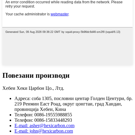
Повезани производи
Хебеи Хеки Царбон Цо., Лтд.
Адреса: соба 1305, пословни центар Голден Центури, бр.
219 Ренмин Еаст Роад, округ цонгтаи, град Хандан,
провинција Хебеи, Кина
Телефон: 0086-19555988855
Телефон: 0086-15833448293
E-mail: asher@hexicarbon.com
E-mail: john@hexicarbon.com