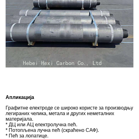
Апликација
Графитне електроде се широко користе за производњу
легираних челика, метала и других неметалних
материјала.
* ДЦ или АЦ електролучна пећ.
* Потопљена лучна пећ (скраћено САФ).
* Пећ за лопатице.