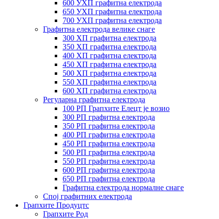
600 УХП графитна електрода
650 УХП графитна електрода
700 УХП графитна електрода
Графитна електрода велике снаге
300 ХП графитна електрода
350 ХП графитна електрода
400 ХП графитна електрода
450 ХП графитна електрода
500 ХП графитна електрода
550 ХП графитна електрода
600 ХП графитна електрода
Регуларна графитна електрода
100 РП Грапхите Елецт је возио
300 РП графитна електрода
350 РП графитна електрода
400 РП графитна електрода
450 РП графитна електрода
500 РП графитна електрода
550 РП графитна електрода
600 РП графитна електрода
650 РП графитна електрода
Графитна електрода нормалне снаге
Спој графитних електрода
Грапхите Продуцтс
Грапхите Род