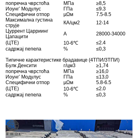
попречна чврстоћа
МПа
≥8,5
Иоунг' Модулус
ГПа
≤9.3
Специфични отпор
µΩм
7.5-8.5
Максимална густина
КА/цм2
12-14
струје
Цуррент Царриинг
A
28000-34000
Цапацити
(ЦТЕ)
≤2.4
10-6℃
садржај пепела
%
≤0,3
Типичне карактеристике брадавице (4ТПИ/3ТПИ)
Булк Денсити
г/цм3
≥1,74
попречна чврстоћа
МПа
≥16,0
Иоунг' Модулус
ГПа
≤13,0
Специфични отпор
µΩм
5.8-6.5
(ЦТЕ)
≤2.0
10-6℃
садржај пепела
%
≤0,3