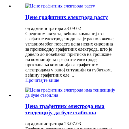
Цене графитних електрода расту
од администратора 23-09-02
Средином августа, већина компанија за
графитне електроде подигла је расположење,
углавном због пораста цена неких сировина
за производњу графитних електрода, што је
довело до повећаног притиска на трошкове
на компаније за графитне електроде,
преклапања компанија са графитним
електродама у раној ситуацији са губитком,
већину графитних еле. ..
Прочитајте више
Цена графитних електрода има
тенденцију да буде стабилна
од администратора 23-07-03
Графитни електроде играју виталну улогу у