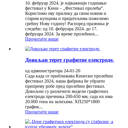
10. фебруар 2024. је најважнији годишњи
фестивал у Кини – „Фестивал пролећа“.
Користимо ову прилику да свим новим и
старим купцима и пријатељима пожелимо
срећну Нову годину! Распоред празника је
следећи: од 10. фебруара 2024. до 17.
фебруара 2024. За време пролећних...
Прочитајте више
Довољан терет графитне електроде.
од администратора 24-01-20
Сада када се приближава Кинески пролећни
фестивал 2024, наша фабрика ће убрзати
припрему робе пред пролећни фестивал.
Довољни су различити модели графитних
електрода пречника 200-650 мм, сада их има
20.000 тона на залихама. ХП250*1800
график...
Прочитајте више