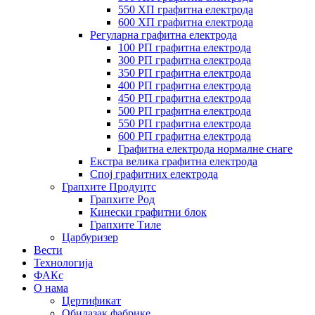
550 ХП графитна електрода
600 ХП графитна електрода
Регуларна графитна електрода
100 РП графитна електрода
300 РП графитна електрода
350 РП графитна електрода
400 РП графитна електрода
450 РП графитна електрода
500 РП графитна електрода
550 РП графитна електрода
600 РП графитна електрода
Графитна електрода нормалне снаге
Екстра велика графитна електрода
Спој графитних електрода
Грапхите Продуцтс
Грапхите Род
Кинески графитни блок
Грапхите Тиле
Царбуризер
Вести
Технологија
ФАКс
О нама
Цертификат
Обилазак фабрике