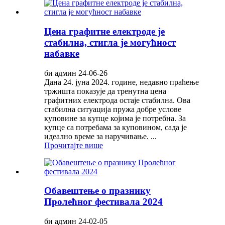
Цена графитне електроде је
стабилна, стигла је могућност
набавке
би админ 24-06-26
Дана 24. јуна 2024. године, недавно праћење
тржишта показује да тренутна цена
графитних електрода остаје стабилна. Ова
стабилна ситуација пружа добре услове
куповине за купце којима је потребна. За
купце са потребама за куповином, сада је
идеално време за наручивање. ...
Прочитајте више
Обавештење о празнику
Пролећног фестивала 2024
би админ 24-02-05