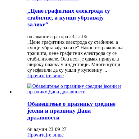
„Цене графитних електрода су
стабилне, а купци убрзавају
залихе“
од администратора 23-12-06
„Цене графитних електрода су стабилне, а
купци убрзавају залихе“ Након истраживања
тржишта, цене графитних електрода су се
стабилизовале. Ова вест је одмах привукла
широку пажњу у индустрији. Многи купци
су изјавили да су ушли у куповину ...
Прочитајте више
Обавештење о празнику средине
јесени и празнику Дана
државности
би админ 23-09-27
Прочитајте више