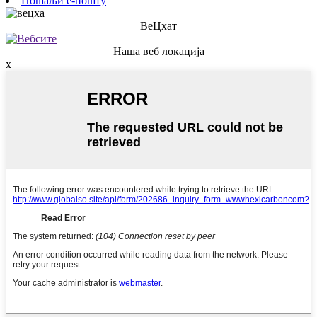
Пошаљи е-пошту
ВеЦхат
Наша веб локација
x