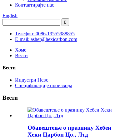
Контактирајте нас
English
Телефон: 0086-19555988855
E-mail: asher@hexicarbon.com
Хоме
Вести
Вести
Индустри Невс
Спецификације производа
Вести
Обавештење о празнику Хебеи
Хеки Царбон Цо., Лтд