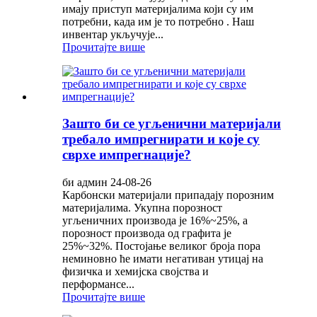
имају приступ материјалима који су им
потребни, када им је то потребно . Наш
инвентар укључује...
Прочитајте више
Зашто би се угљенични материјали
требало импрегнирати и које су
сврхе импрегнације?
би админ 24-08-26
Карбонски материјали припадају порозним
материјалима. Укупна порозност
угљеничних производа је 16%~25%, а
порозност производа од графита је
25%~32%. Постојање великог броја пора
неминовно ће имати негативан утицај на
физичка и хемијска својства и
перформансе...
Прочитајте више