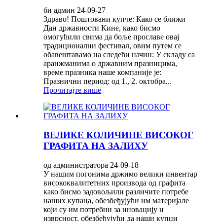
би админ 24-09-27
Здраво! Поштовани купче: Како се ближи
Дан државности Кине, како бисмо
омогућили свима да боље прославе овај
традиционални фестивал, овим путем се
обавештавамо на следећи начин: У складу са
аранжманима о државним празницима,
време празника наше компаније је:
Празнични период: од 1., 2. октобра...
Прочитајте више
ВЕЛИКЕ КОЛИЧИНЕ ВИСОКОГ
ГРАФИТА НА ЗАЛИХУ
од администратора 24-09-18
У нашим погонима држимо велики инвентар
висококвалитетних производа од графита
како бисмо задовољили различите потребе
наших купаца, обезбеђујући им материјале
који су им потребни за иновацију и
изврсност, обезбеђујући да наши купци