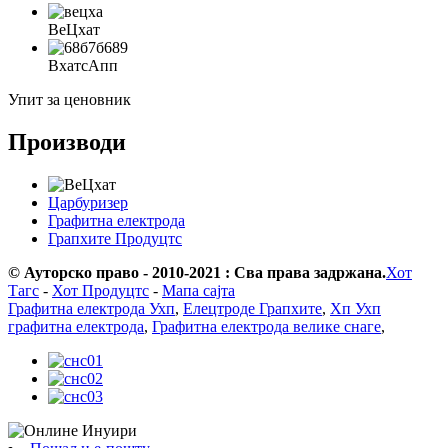
ВеЦхат
ВхатсАпп
Упит за ценовник
Производи
Царбуризер
Графитна електрода
Грапхите Продуцтс
© Ауторско право - 2010-2021 : Сва права задржана.
Хот
Тагс
-
Хот Продуцтс
-
Мапа сајта
Графитна електрода Ухп
,
Елецтроде Грапхите
,
Хп Ухп
графитна електрода
,
Графитна електрода велике снаге
,