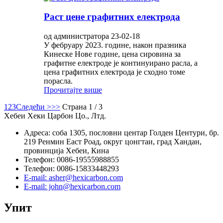
Раст цене графитних електрода
од администратора 23-02-18
У фебруару 2023. године, након празника
Кинеске Нове године, цена сировина за
графитне електроде је континуирано расла, а
цена графитних електрода је сходно томе
порасла.
Прочитајте више
1
2
3
Следећи >
>>
Страна 1 / 3
Хебеи Хеки Царбон Цо., Лтд.
Адреса: соба 1305, пословни центар Голден Центури, бр.
219 Ренмин Еаст Роад, округ цонгтаи, град Хандан,
провинција Хебеи, Кина
Телефон: 0086-19555988855
Телефон: 0086-15833448293
E-mail: asher@hexicarbon.com
E-mail: john@hexicarbon.com
Упит