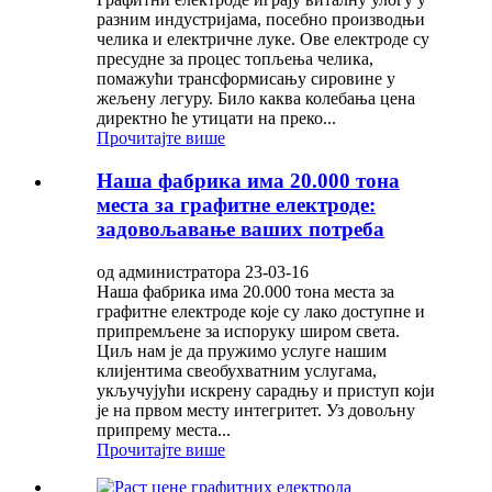
разним индустријама, посебно производњи
челика и електричне луке. Ове електроде су
пресудне за процес топљења челика,
помажући трансформисању сировине у
жељену легуру. Било каква колебања цена
директно ће утицати на преко...
Прочитајте више
Наша фабрика има 20.000 тона
места за графитне електроде:
задовољавање ваших потреба
од администратора 23-03-16
Наша фабрика има 20.000 тона места за
графитне електроде које су лако доступне и
припремљене за испоруку широм света.
Циљ нам је да пружимо услуге нашим
клијентима свеобухватним услугама,
укључујући искрену сарадњу и приступ који
је на првом месту интегритет. Уз довољну
припрему места...
Прочитајте више