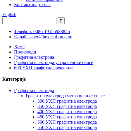
Контактирајте нас
English
Телефон: 0086-19555988855
E-mail: asher@hexicarbon.com
Хоме
Производи
Графитна електрода
Графитна електрода ултра велике снаге
600 УХП графитна електрода
Категорије
Графитна електрода
Графитна електрода ултра велике снаге
300 УХП графитна електрода
350 УХП графитна електрода
400 УХП графитна електрода
450 УХП графитна електрода
500 УХП графитна електрода
550 УХП графитна електрода