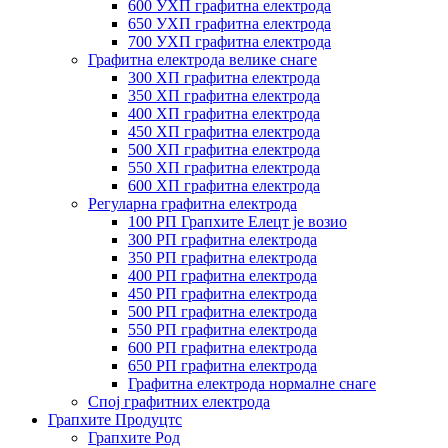
600 УХП графитна електрода
650 УХП графитна електрода
700 УХП графитна електрода
Графитна електрода велике снаге
300 ХП графитна електрода
350 ХП графитна електрода
400 ХП графитна електрода
450 ХП графитна електрода
500 ХП графитна електрода
550 ХП графитна електрода
600 ХП графитна електрода
Регуларна графитна електрода
100 РП Грапхите Елецт је возио
300 РП графитна електрода
350 РП графитна електрода
400 РП графитна електрода
450 РП графитна електрода
500 РП графитна електрода
550 РП графитна електрода
600 РП графитна електрода
650 РП графитна електрода
Графитна електрода нормалне снаге
Спој графитних електрода
Грапхите Продуцтс
Грапхите Род