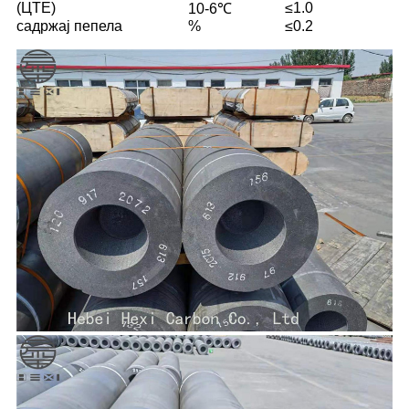
(ЦТЕ)
≤1.0
10-6℃
садржај пепела
%
≤0.2