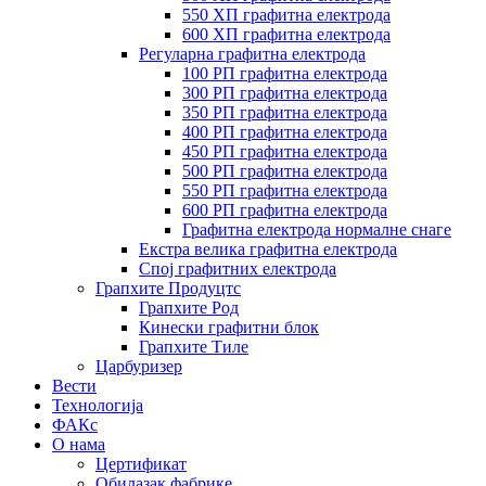
550 ХП графитна електрода
600 ХП графитна електрода
Регуларна графитна електрода
100 РП графитна електрода
300 РП графитна електрода
350 РП графитна електрода
400 РП графитна електрода
450 РП графитна електрода
500 РП графитна електрода
550 РП графитна електрода
600 РП графитна електрода
Графитна електрода нормалне снаге
Екстра велика графитна електрода
Спој графитних електрода
Грапхите Продуцтс
Грапхите Род
Кинески графитни блок
Грапхите Тиле
Царбуризер
Вести
Технологија
ФАКс
О нама
Цертификат
Обилазак фабрике