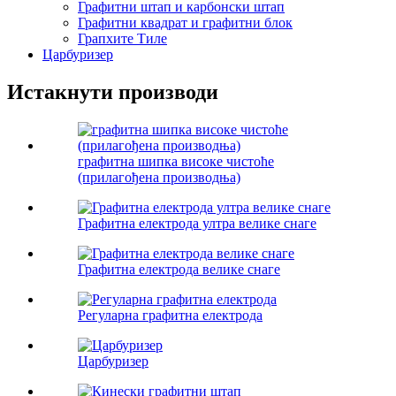
Графитни штап и карбонски штап
Графитни квадрат и графитни блок
Грапхите Тиле
Царбуризер
Истакнути производи
графитна шипка високе чистоће
(прилагођена производња)
Графитна електрода ултра велике снаге
Графитна електрода велике снаге
Регуларна графитна електрода
Царбуризер