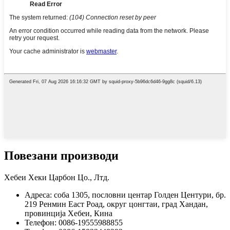
Повезани производи
Хебеи Хеки Царбон Цо., Лтд.
Адреса: соба 1305, пословни центар Голден Центури, бр.
219 Ренмин Еаст Роад, округ цонгтаи, град Хандан,
провинција Хебеи, Кина
Телефон: 0086-19555988855