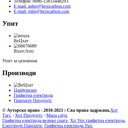
Телефон: 0086-15833448293
E-mail: asher@hexicarbon.com
E-mail: john@hexicarbon.com
Упит
ВеЦхат
ВхатсАпп
Упит за ценовник
Производи
Царбуризер
Графитна електрода
Грапхите Продуцтс
© Ауторско право - 2010-2021 : Сва права задржана.
Хот
Тагс
-
Хот Продуцтс
-
Мапа сајта
Графитна електрода велике снаге
,
Хп Ухп графитна електрода
,
Елецтроде Грапхите
,
Графитна електрода Ухп
,