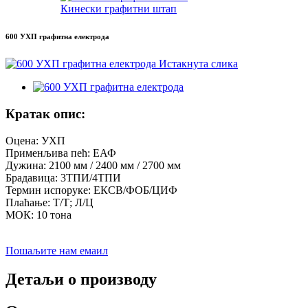
Кинески графитни штап
600 УХП графитна електрода
Кратак опис:
Оцена: УХП
Применљива пећ: ЕАФ
Дужина: 2100 мм / 2400 мм / 2700 мм
Брадавица: 3ТПИ/4ТПИ
Термин испоруке: ЕКСВ/ФОБ/ЦИФ
Плаћање: Т/Т; Л/Ц
МОК: 10 тона
Пошаљите нам емаил
Детаљи о производу