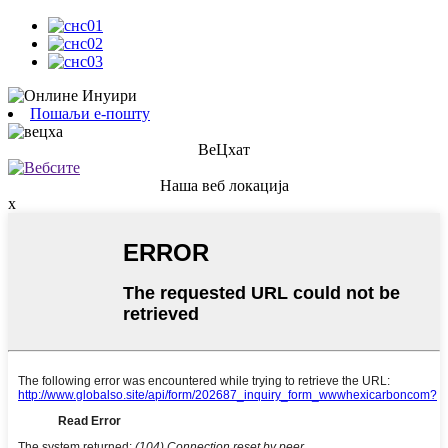
Пошаљи е-пошту
ВеЦхат
Наша веб локација
x