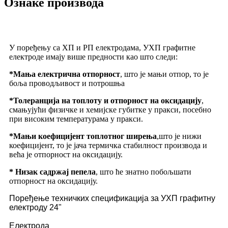
Ознаке производа
У поређењу са ХП и РП електродама, УХП графитне
електроде имају више предности као што следи:
*Мања електрична отпорност
, што је мањи отпор, то је
боља проводљивост и потрошња
*Толеранција на топлоту и отпорност на оксидацију
,
смањујући физичке и хемијске губитке у пракси, посебно
при високим температурама у пракси.
*Мањи коефицијент топлотног ширења
,што је нижи
коефицијент, то је јача термичка стабилност производа и
већа је отпорност на оксидацију.
* Низак садржај пепела
, што ће знатно побољшати
отпорност на оксидацију.
Поређење техничких спецификација за УХП графитну
електроду 24"
Електрода