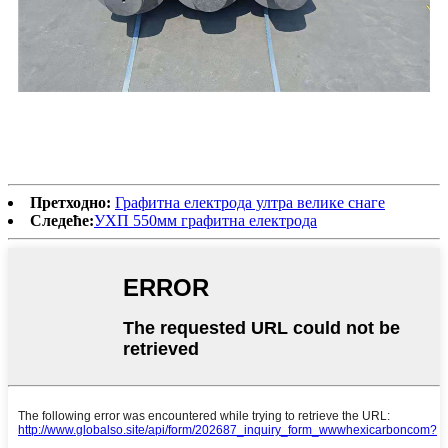
Претходно:
Графитна електрода ултра велике снаге
Следеће:
УХП 550мм графитна електрода