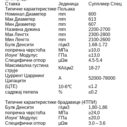
Ставка
Јединица
Супплиер Спец
Типичне карактеристике Пољака
Номинал Диаметер
mm
600
Мак Диаметер
mm
613
Мин Диаметер
mm
607
Називна дужина
mm
2200-2700
Мак Ленгтх
mm
2300-2800
Мин Ленгтх
mm
2100-2600
Булк Денсити
г/цм3
1.68-1.72
попречна чврстоћа
МПа
≥10,0
Иоунг' Модулус
ГПа
≤13,0
Специфични отпор
µΩм
4.5-5.4
Максимална густина
КА/цм2
18-27
струје
Цуррент Царриинг
A
52000-78000
Цапацити
(ЦТЕ)
≤1.2
10-6℃
садржај пепела
%
≤0.2
Типичне карактеристике брадавице (4ТПИ)
Булк Денсити
г/цм3
1,80-1,86
попречна чврстоћа
МПа
≥24,0
Иоунг' Модулус
ГПа
≤20,0
Специфични отпор
µΩм
3.0～3.6