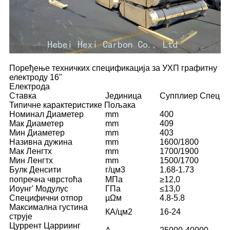
Поређење техничких спецификација за УХП графитну
електроду 16"
Електрода
Ставка
Јединица
Супплиер Спец
Типичне карактеристике Пољака
Номинал Диаметер
mm
400
Мак Диаметер
mm
409
Мин Диаметер
mm
403
Називна дужина
mm
1600/1800
Мак Ленгтх
mm
1700/1900
Мин Ленгтх
mm
1500/1700
Булк Денсити
г/цм3
1.68-1.73
попречна чврстоћа
МПа
≥12,0
Иоунг' Модулус
ГПа
≤13,0
Специфични отпор
µΩм
4.8-5.8
Максимална густина
КА/цм2
16-24
струје
Цуррент Царриинг