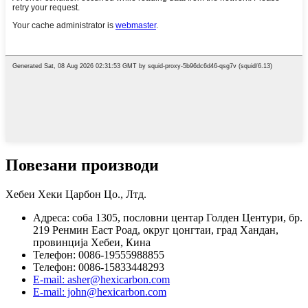
Повезани производи
Хебеи Хеки Царбон Цо., Лтд.
Адреса: соба 1305, пословни центар Голден Центури, бр.
219 Ренмин Еаст Роад, округ цонгтаи, град Хандан,
провинција Хебеи, Кина
Телефон: 0086-19555988855
Телефон: 0086-15833448293
E-mail: asher@hexicarbon.com
E-mail: john@hexicarbon.com