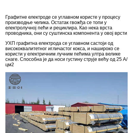
Графитне електроде се углавном користе у процесу
производње челика. Остатак гвожђа се топи у
електролучној пећи и рециклира. Као нека врста
проводника, они су суштинска компонента у овој врсти
УХП графитна електрода се углавном састоји од
висококвалитетног игличастог кокса, и нашироко се
користи у електричним лучним пећима ултра велике
снаге. Способна је да носи густину струје већу од 25 А/
цм2