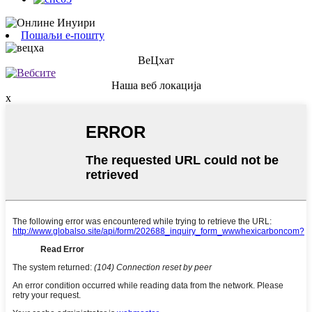
Пошаљи е-пошту
ВеЦхат
Наша веб локација
x