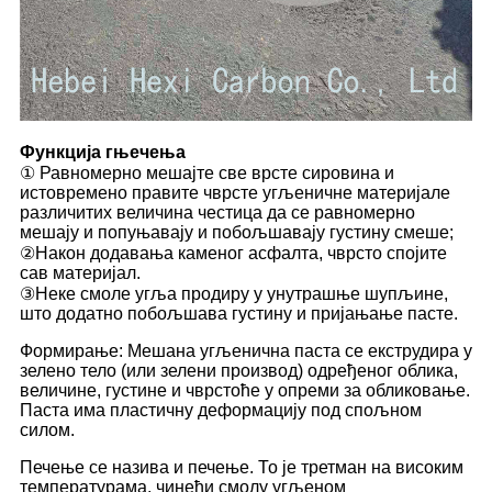
Функција гњечења
① Равномерно мешајте све врсте сировина и
истовремено правите чврсте угљеничне материјале
различитих величина честица да се равномерно
мешају и попуњавају и побољшавају густину смеше;
②Након додавања каменог асфалта, чврсто спојите
сав материјал.
③Неке смоле угља продиру у унутрашње шупљине,
што додатно побољшава густину и пријањање пасте.
Формирање: Мешана угљенична паста се екструдира у
зелено тело (или зелени производ) одређеног облика,
величине, густине и чврстоће у опреми за обликовање.
Паста има пластичну деформацију под спољном
силом.
Печење се назива и печење. То је третман на високим
температурама, чинећи смолу угљеном