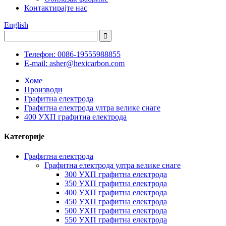
Контактирајте нас
English
Телефон: 0086-19555988855
E-mail: asher@hexicarbon.com
Хоме
Производи
Графитна електрода
Графитна електрода ултра велике снаге
400 УХП графитна електрода
Категорије
Графитна електрода
Графитна електрода ултра велике снаге
300 УХП графитна електрода
350 УХП графитна електрода
400 УХП графитна електрода
450 УХП графитна електрода
500 УХП графитна електрода
550 УХП графитна електрода