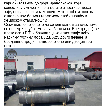
карбонизованом до формираног кокса, који
консолидују угљеничне агрегате и честице праха
заједно са високом механичком чврстоћом, нижом
отпорношћу, бољом термичком стабилношћу и
хемијском стабилношћу.
Секундарно печење је да се још једном запече, чиме
се пенетрирајућа смола карбонизира. Електроде (све
врсте осим РП) и брадавице које захтевају већу
насипну густину морају да буду друго печене, а
брадавице тродип четворопечене или дводип три
печене.