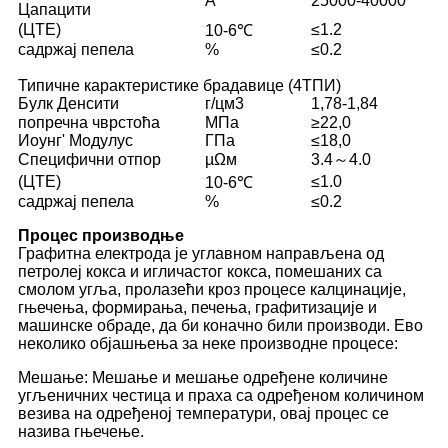
A
25000-40000
Цапацити
(ЦТЕ)
≤1.2
10-6℃
садржај пепела
%
≤0.2
Типичне карактеристике брадавице (4ТПИ)
Булк Денсити
г/цм3
1,78-1,84
попречна чврстоћа
МПа
≥22,0
Иоунг' Модулус
ГПа
≤18,0
Специфични отпор
µΩм
3.4～4.0
(ЦТЕ)
≤1.0
10-6℃
садржај пепела
%
≤0.2
Процес производње
Графитна електрода је углавном направљена од
петролеј кокса и игличастог кокса, помешаних са
смолом угља, пролазећи кроз процесе калцинације,
гњечења, формирања, печења, графитизације и
машинске обраде, да би коначно били производи. Ево
неколико објашњења за неке производне процесе:
Мешање: Мешање и мешање одређене количине
угљеничних честица и праха са одређеном количином
везива на одређеној температури, овај процес се
назива гњечење.