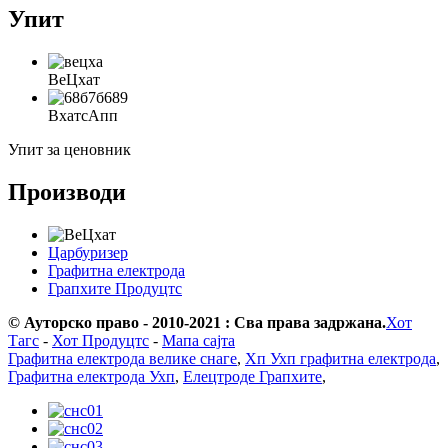
Упит
ВеЦхат
ВхатсАпп
Упит за ценовник
Производи
Царбуризер
Графитна електрода
Грапхите Продуцтс
© Ауторско право - 2010-2021 : Сва права задржана.
Хот
Тагс
-
Хот Продуцтс
-
Мапа сајта
Графитна електрода велике снаге
,
Хп Ухп графитна електрода
,
Графитна електрода Ухп
,
Елецтроде Грапхите
,