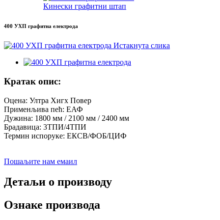
Кинески графитни штап
400 УХП графитна електрода
Кратак опис:
Оцена: Ултра Хигх Повер
Применљива пећ: ЕАФ
Дужина: 1800 мм / 2100 мм / 2400 мм
Брадавица: 3ТПИ/4ТПИ
Термин испоруке: ЕКСВ/ФОБ/ЦИФ
Пошаљите нам емаил
Детаљи о производу
Ознаке производа