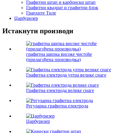
Графитни штап и карбонски штап
Графитни квадрат и графитни блок
Грапхите Тиле
Царбуризер
Истакнути производи
графитна шипка високе чистоће
(прилагођена производња)
Графитна електрода ултра велике снаге
Графитна електрода велике снаге
Регуларна графитна електрода
Царбуризер