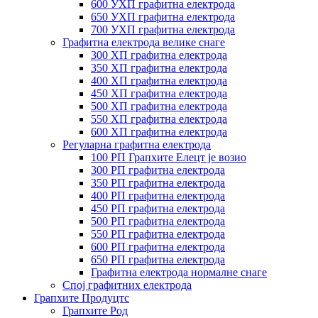
600 УХП графитна електрода
650 УХП графитна електрода
700 УХП графитна електрода
Графитна електрода велике снаге
300 ХП графитна електрода
350 ХП графитна електрода
400 ХП графитна електрода
450 ХП графитна електрода
500 ХП графитна електрода
550 ХП графитна електрода
600 ХП графитна електрода
Регуларна графитна електрода
100 РП Грапхите Елецт је возио
300 РП графитна електрода
350 РП графитна електрода
400 РП графитна електрода
450 РП графитна електрода
500 РП графитна електрода
550 РП графитна електрода
600 РП графитна електрода
650 РП графитна електрода
Графитна електрода нормалне снаге
Спој графитних електрода
Грапхите Продуцтс
Грапхите Род