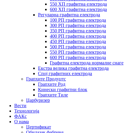
550 ХП графитна електрода
600 ХП графитна електрода
Регуларна графитна електрода
100 РП графитна електрода
300 РП графитна електрода
350 РП графитна електрода
400 РП графитна електрода
450 РП графитна електрода
500 РП графитна електрода
550 РП графитна електрода
600 РП графитна електрода
Графитна електрода нормалне снаге
Екстра велика графитна електрода
Спој графитних електрода
Грапхите Продуцтс
Грапхите Род
Кинески графитни блок
Грапхите Тиле
Царбуризер
Вести
Технологија
ФАКс
О нама
Цертификат
Обилазак фабрике